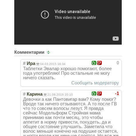
Комментарии
0
#
Ира
04.03.2015 16:34
Таблетки Эвалар хорошо помогают, более
года употребляю! Про остальные не могу
ничего сказать.
Сообщить модератору
-1
#
Карина
21.08.2016 20:10
Девочки а как Пантовигар вам? Кому помог?
Вроде так ничего отзываются. А то после ГВ
что то совсем волосы лезут. Я правда
сейчас Модельформ Стройная мама
принимаю как почти месяц, это чтобы
аппетит в норму привести, похудеть, да и
общее состояние улучшить. Заметила что
волос меньше конечно на подушке остается,
и ногти вроде как меньше слоятся. Но все же