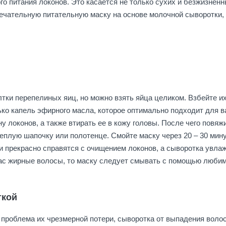
го питания локонов. Это касается не только сухих и безжизнен
амечательную питательную маску на основе молочной сыворотки,
тки перепелиных яиц, но можно взять яйца целиком. Взбейте и
ько капель эфирного масла, которое оптимально подходит для 
у локонов, а также втирать ее в кожу головы. После чего повяж
еплую шапочку или полотенце. Смойте маску через 20 – 30 мину
 прекрасно справятся с очищением локонов, а сыворотка увлаж
вас жирные волосы, то маску следует смывать с помощью любим
ткой
 проблема их чрезмерной потери, сыворотка от выпадения воло