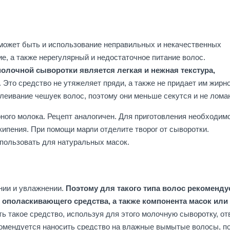
 может быть и использование неправильных и некачественных
е, а также нерегулярный и недостаточное питание волос.
лочной сыворотки является легкая и нежная текстура,
. Это средство не утяжеляет пряди, а также не придает им жирн
леивание чешуек волос, поэтому они меньше секутся и не лома
ного молока. Рецепт аналогичен. Для приготовления необходим
 кипения. При помощи марли отделите творог от сыворотки.
пользовать для натуральных масок.
нии и увлажнении.
Поэтому для такого типа волос рекоменду
 ополаскивающего средства, а также компонента масок или
ть такое средство, используя для этого молочную сыворотку, о
екомендуется наносить средство на влажные вымытые волосы, п