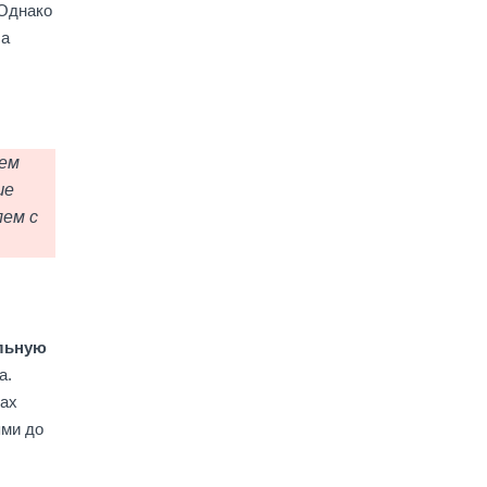
 Однако
са
чем
ше
лем с
альную
а.
нах
ями до