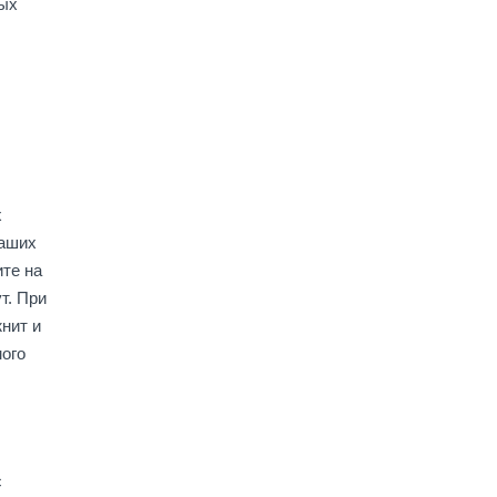
ных
х
ваших
ите на
т. При
нит и
ого
с