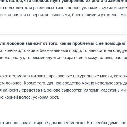
ях волос, что способствует ускорению их роста и замедля
ка подходит для различных типов волос, увлажняя сухие и сни
ди становятся невероятно пышными, блестящими и ухоженными.
я локонов зависит от того, какие проблемы с ее помощью
ся кончики, тонкие и безжизненные пряди, то наносить её следуе
лохо растут, то рекомендуется втирать ее в кожу головы, расп
о этого, можно готовить прекрасные натуральные маски, котор
м локонов. Кроме того, данное средство можно использовать д
я наносить средства на основе сыворотки мягкими массажными
 корней волос, ускоряя рост.
ует использовать жирное домашнее молоко. Его необходимо пос