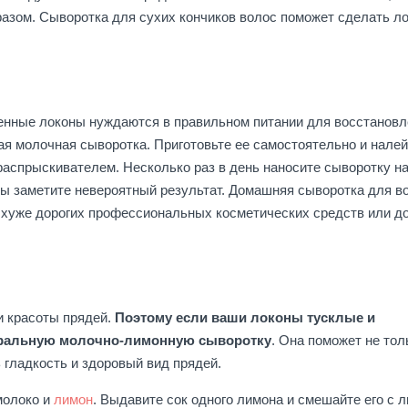
азом. Сыворотка для сухих кончиков волос поможет сделать л
енные локоны нуждаются в правильном питании для восстановл
ая молочная сыворотка. Приготовьте ее самостоятельно и налей
 распрыскивателем. Несколько раз в день наносите сыворотку н
вы заметите невероятный результат. Домашняя сыворотка для в
 хуже дорогих профессиональных косметических средств или д
и красоты прядей.
Поэтому если ваши локоны тусклые и
уральную молочно-лимонную сыворотку
. Она поможет не тол
 гладкость и здоровый вид прядей.
молоко и
лимон
. Выдавите сок одного лимона и смешайте его с 