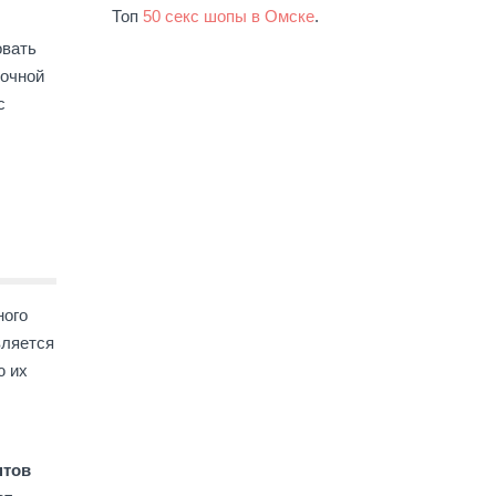
Топ
50 секс шопы в Омске
.
овать
лочной
с
ного
вляется
ю их
птов