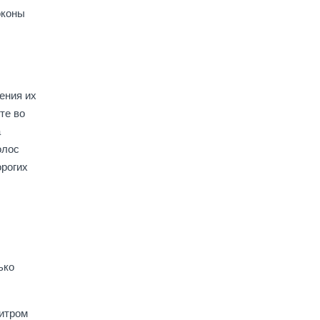
оконы
ения их
те во
а
олос
орогих
ько
литром