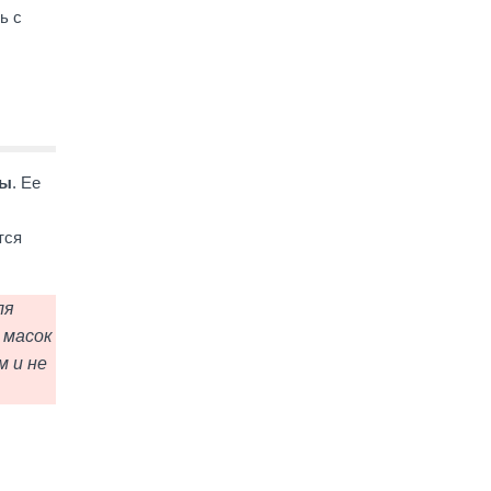
ь с
ны
. Ее
тся
ля
 масок
м и не