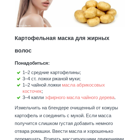
Картофельная маска для жирных
волос
Понадобиться:
1–2 средние картофелины;
3–4 ст. ложки ржаной муки;
1–2 чайной ложки
масла абрикосовых
косточек
;
3–4 капли
эфирного масла чайного дерева
.
Измельчить на блендере очищенный от кожуры
картофель и соединить с мукой. Если масса
получится слишком густая добавить немного
отвара ромашки. Ввести масла и хорошенько
перемешать. Втирать массирующими движениями