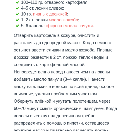
100–110 гр. отварного картофеля;
4–5 ст. ложки сливок;
10 гр.
пивных дрожжей
;
1–2 ст. ложки
масло жожоба
;
5–6 капель
эфирного масла пачули
.
Отварить картофель в кожуре, очистить и
растолочь до однородной массы. Когда немного
остынет ввести сливки и масло жожоба. Пивные
дрожжи развести в 2 ст. ложках тёплой воды и
соединить с картофельной массой.
Непосредственно перед нанесением на локоны
добавить масло пачули (3–4 капли). Нанести
маску на влажные волосы по всей длине, особое
внимание, уделив проблемным участкам.
Обернуть плёнкой и укутать полотенцем, через
60–70 минут смыть органическим шампунем. Когда
волосы высохнут на деревянном гребне
распределить с помощью пипетки, оставшееся
эфирное масло и тщательно расчесать локоны.